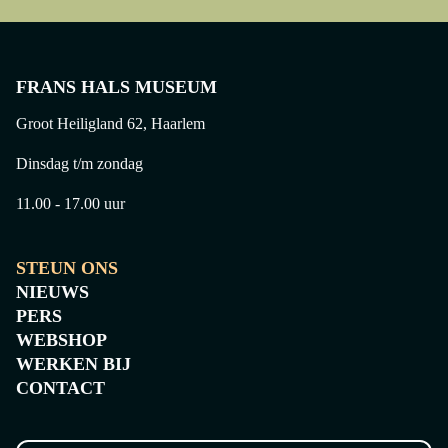
FRANS HALS MUSEUM
Groot Heiligland 62, Haarlem
Dinsdag t/m zondag
11.00 - 17.00 uur
STEUN ONS
ELSE BERG
LEO GESTE
NIEUWS
(1877 - 1942)
(1881 - 1941)
PERS
Zelfportret met penselen
Dame met grote
WEBSHOP
WERKEN BIJ
CONTACT