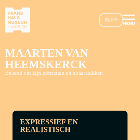
GA NAAR HOOFDINHOUD
NL
EN
MAARTEN VAN
HEEMSKERCK
Bekend om zijn portretten en altaarstukken
EXPRESSIEF EN
REALISTISCH