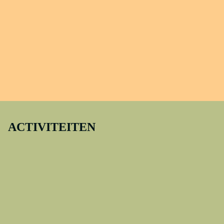
ACTIVITEITEN
Bekijk hier welke activiteiten er te doen zijn rondom Maarten van
Heemskerck