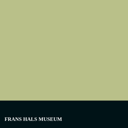
HALS-REMBRANDT
TENTOONSTELLING
ARCHIEF
Bekijk onze tentoonstellingen, collectiepresentaties en
meer.
BEKIJK HET ARCHIEF
6 oktober 2028 - 25 februari 2029
ELSE BERG
FRANS HALS MUSEUM