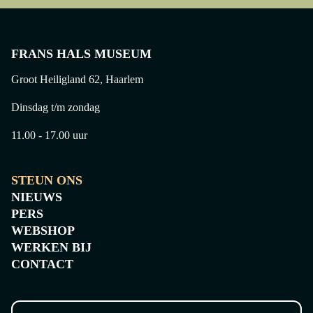
FRANS HALS MUSEUM
Groot Heiligland 62, Haarlem
Dinsdag t/m zondag
20 april 2026
11.00 - 17.00 uur
FRANS HAL
26 mei 2026
EERSTE GROEP VAN DE JONGE
PRESENTEE
LICHTING CLAIMT RUIMTE VOOR
TENTOONS
STEUN ONS
JONGEREN IN HET FRANS HALS
FRANS HAL
NIEUWS
MUSEUM
RIJN ELKA
PERS
WEBSHOP
WERKEN BIJ
CONTACT