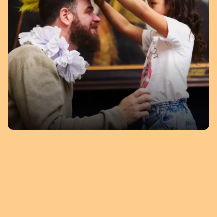
CHARLEY TOOROP
IRIÉE ZAM
(1891 - 1955)
Vrouw met zwarte hoed, waarschijnlijk
1995
Annie Oud-Dinaux
Wishing on a S
ONTDEK DE ACTIVITEITEN