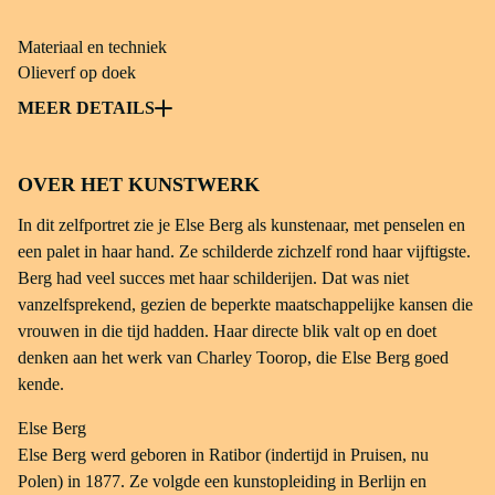
Materiaal en techniek
Olieverf op doek
Object soort
MEER DETAILS
Schilderij; portret (zelfportret)
OVER HET KUNSTWERK
Afmetingen
88,5 × 73,6 × 6,5 cm
In dit zelfportret zie je Else Berg als kunstenaar, met penselen en
een palet in haar hand. Ze schilderde zichzelf rond haar vijftigste.
inventarisnummer
Berg had veel succes met haar schilderijen. Dat was niet
msch 89-135
vanzelfsprekend, gezien de beperkte maatschappelijke kansen die
vrouwen in die tijd hadden. Haar directe blik valt op en doet
Credit line
denken aan het werk van Charley Toorop, die Else Berg goed
Frans Hals Museum, Haarlem
kende.
Else Berg
Copyright
Else Berg werd geboren in Ratibor (indertijd in Pruisen, nu
Foto: Arend Velsink
Polen) in 1877. Ze volgde een kunstopleiding in Berlijn en