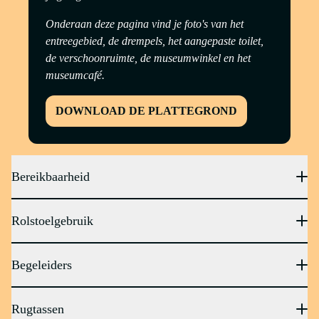
Onderaan deze pagina vind je foto's van het
entreegebied, de drempels, het aangepaste toilet,
de verschoonruimte, de museumwinkel en het
museumcafé.
DOWNLOAD DE PLATTEGROND
Bereikbaarheid
Rolstoelgebruik
Begeleiders
Rugtassen