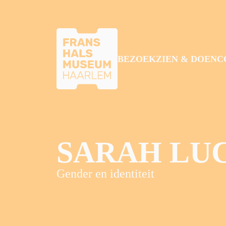
GA NAAR HOOFDINHOUD
BEZOEK
ZIEN & DOEN
C
SARAH LU
Gender en identiteit