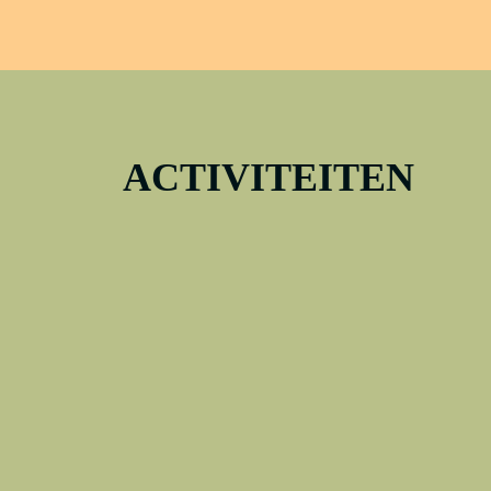
ACTIVITEITEN
Bekijk hier welke activiteiten er te doen zij
1962