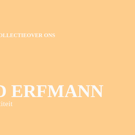
OLLECTIE
OVER ONS
D ERFMANN
iteit