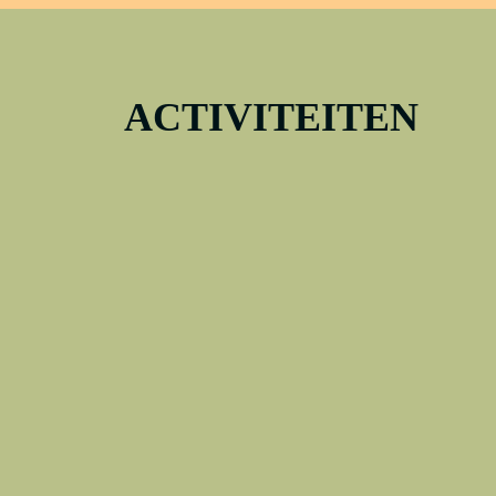
ACTIVITEITEN
Bekijk hier welke activiteiten er te doen zij
FERDINAND ERFMANN
(1901 - 1968)
Danscafé