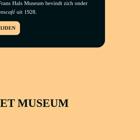
t Frans Hals Museum bevindt zich onder
nscafé
uit 1928.
TIJDEN
HET MUSEUM