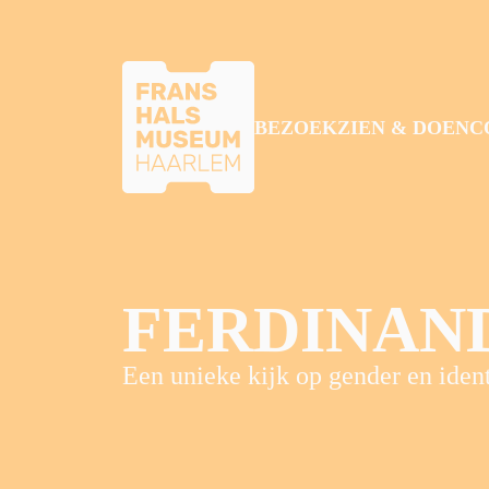
GA NAAR HOOFDINHOUD
BEZOEK
ZIEN & DOEN
C
FERDINAN
Een unieke kijk op gender en ident