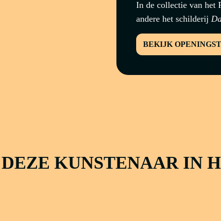
In de collectie van he
andere het schilderij
Da
BEKIJK OPENINGS
 DEZE KUNSTENAAR IN 