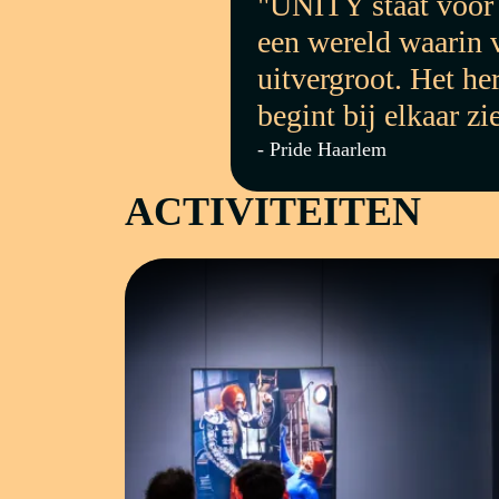
"UNITY staat voor d
een wereld waarin 
uitvergroot. Het he
begint bij elkaar zi
- Pride Haarlem
ACTIVITEITEN