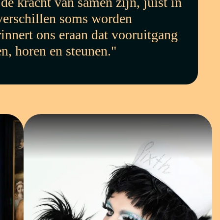
e kracht van samen zijn, juist in
verschillen soms worden
rinnert ons eraan dat vooruitgang
en, horen en steunen."