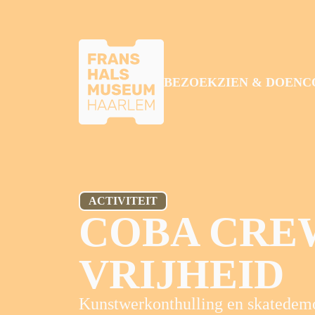
GA NAAR HOOFDINHOUD
BEZOEK
ZIEN & DOEN
C
ACTIVITEIT
COBA CREW
VRIJHEID
Kunstwerkonthulling en skatedem