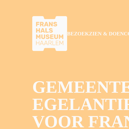
GA NAAR HOOFDINHOUD
BEZOEK
ZIEN & DOEN
C
GEMEENTE
EGELANTIE
VOOR FRA