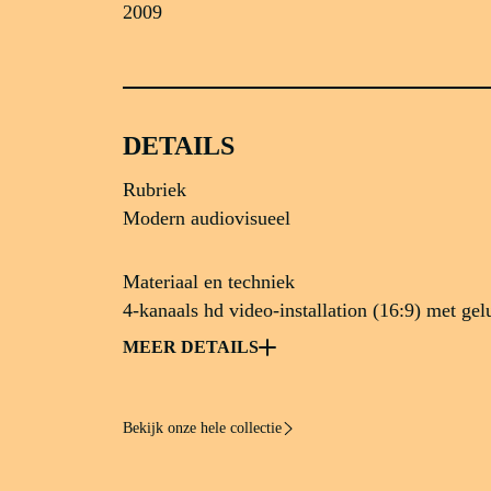
2009
DETAILS
Rubriek
Modern audiovisueel
Materiaal en techniek
4-kanaals hd video-installation (16:9) met gel
Object soort
MEER DETAILS
Video-installatie
Bekijk onze hele collectie
Afmetingen
32:00 min