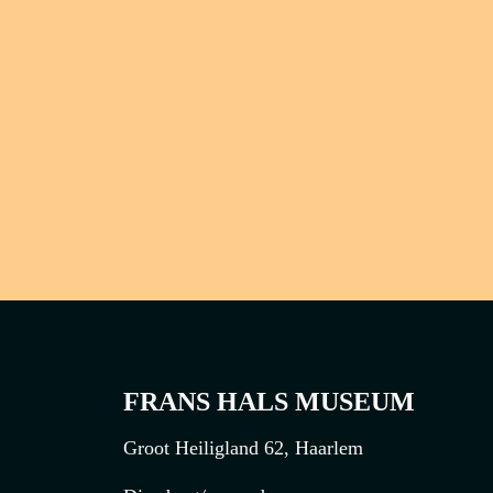
inventarisnummer
mav 2013-9
Credit line
Gezamenlijke aankoop van Frans Hals Museum
en Stedelijk Museum Amsterdam en verworv
met financiële steun van het Mondriaan Fonds
© 2009 Rineke Dijkstra. All rights reserved.
FRANS HALS MUSEUM
Groot Heiligland 62, Haarlem