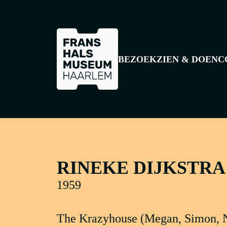
GA NAAR HOOFDINHOUD
BEZOEK
ZIEN & DOEN
C
RINEKE DIJKSTRA
1959
The Krazyhouse (Megan, Simon, Ni