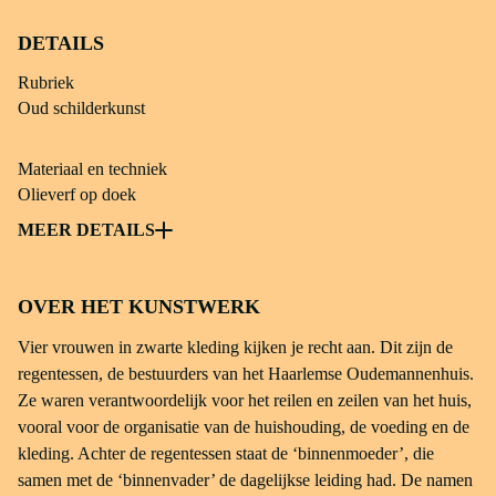
DETAILS
Rubriek
Oud schilderkunst
Materiaal en techniek
Olieverf op doek
Object soort
MEER DETAILS
Schilderij; regentenstuk
OVER HET KUNSTWERK
Afmetingen
202 × 279,7 × 18,5 cm
Vier vrouwen in zwarte kleding kijken je recht aan. Dit zijn de
regentessen, de bestuurders van het Haarlemse Oudemannenhuis.
inventarisnummer
Ze waren verantwoordelijk voor het reilen en zeilen van het huis,
os I-116
vooral voor de organisatie van de huishouding, de voeding en de
kleding. Achter de regentessen staat de ‘binnenmoeder’, die
Credit line
samen met de ‘binnenvader’ de dagelijkse leiding had. De namen