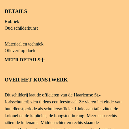
DETAILS
Rubriek
Oud schilderkunst
Materiaal en techniek
Olieverf op doek
Object soort
MEER DETAILS
Schilderij; schuttersstuk
OVER HET KUNSTWERK
Afmetingen
204 × 355 × 19 cm
Dit schilderij laat de officieren van de Haarlemse St.-
Jorisschutterij zien tijdens een feestmaal. Ze vieren het einde van
inventarisnummer
hun dienstperiode als schuttersofficier. Links aan tafel zitten de
os I-109
kolonel en de kapiteins, de hoogsten in rang. Meer naar rechts
zitten de luitenants. Middenachter en rechts staan de
Credit line