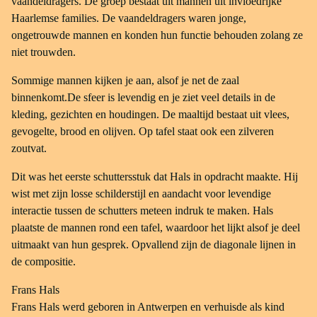
vaandeldragers. De groep bestaat uit mannen uit invloedrijke
Frans Hals Museum, Haarlem
Haarlemse families. De vaandeldragers waren jonge,
ongetrouwde mannen en konden hun functie behouden zolang ze
niet trouwden.
Sommige mannen kijken je aan, alsof je net de zaal
binnenkomt.De sfeer is levendig en je ziet veel details in de
kleding, gezichten en houdingen. De maaltijd bestaat uit vlees,
gevogelte, brood en olijven. Op tafel staat ook een zilveren
zoutvat.
Dit was het eerste schuttersstuk dat Hals in opdracht maakte. Hij
wist met zijn losse schilderstijl en aandacht voor levendige
interactie tussen de schutters meteen indruk te maken. Hals
plaatste de mannen rond een tafel, waardoor het lijkt alsof je deel
uitmaakt van hun gesprek. Opvallend zijn de diagonale lijnen in
de compositie.
Frans Hals
Frans Hals werd geboren in Antwerpen en verhuisde als kind